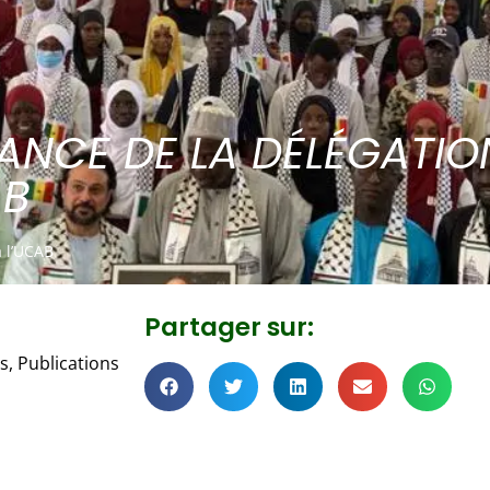
SANCE DE LA DÉLÉGATIO
AB
à l’UCAB
Partager sur:
és
,
Publications