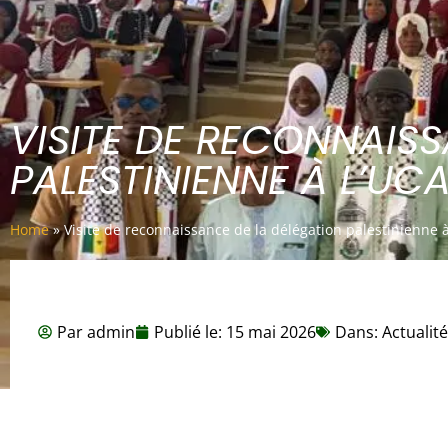
VISITE DE RECONNAIS
PALESTINIENNE À L’UC
Home
»
Visite de reconnaissance de la délégation palestinienne 
Par
admin
Publié le:
15 mai 2026
Dans:
Actualit