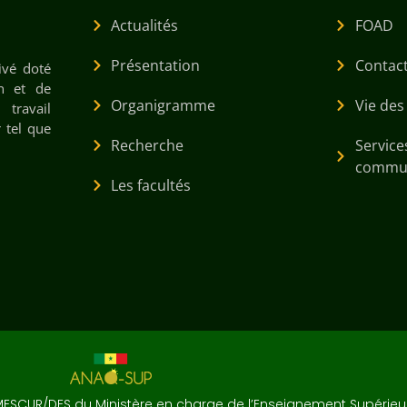
Actualités
FOAD
Présentation
Contac
ivé doté
on et de
Organigramme
Vie des
travail
 tel que
Recherche
Services
commu
Les facultés
CUR/DES du Ministère en charge de l’Enseignement Supérieur