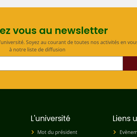
z vous au newsletter
université. Soyez au courant de toutes nos activités en vou
à notre liste de diffusion
L'université
Liens u
Mot du président
Evènem