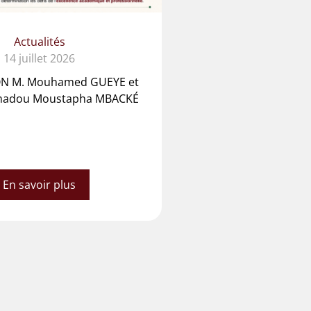
Actualités
Actual
14 juillet 2026
13 juill
ION M. Mouhamed GUEYE et
Grande Conféren
adou Moustapha MBACKÉ
l'Université Chei
En savoir plus
En savoi