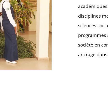
académiques a
disciplines mo
sciences socia
programmes s
société en co
ancrage dans 