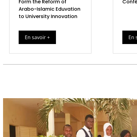
Form the Reform of
Conf
Arabo-Islamic Eduvation
to University Innovation
En savoir +
En 