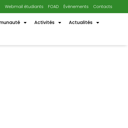
n
Webmail étudiants
FOAD
Évènements
Contacts
mmunauté
Activités
Actualités