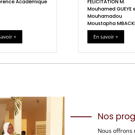
érence Académique
FÉLICITATION M.
Mouhamed GUEYE e
Mouhamadou
Moustapha MBACK
savoir +
En savoir +
Nos pro
Nous offron