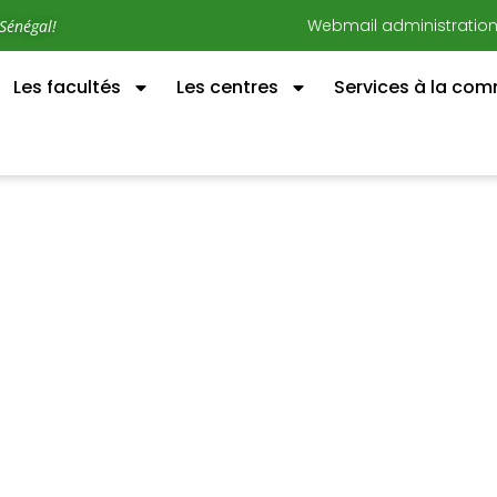
Webmail administratio
Sénégal!
Les facultés
Les centres
Services à la co